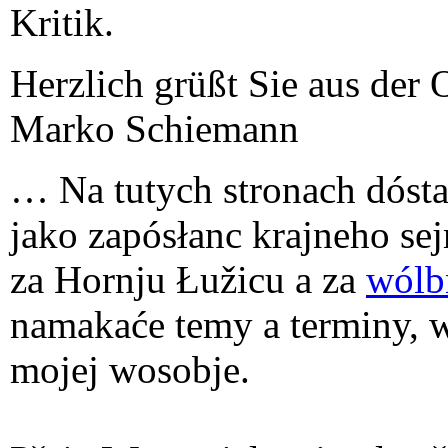
Kritik.
Herzlich grüßt Sie aus der 
Marko Schiemann
… Na tutych stronach dóst
jako zapósłanc krajneho se
za Hornju Łužicu a za
wólb
namakaće temy a terminy, w
mojej wosobje.