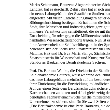
Marko Schiemann, Bautzens Abgeordneter im Säch
Landtag, hat es geschafft. Zehn Jahre hat er sich un
ein neues Laborgebäude der Staatlichen Studienak
eingesetzt. Mit vielen Entscheidungsträgern hat er 
Bildungseinrichtung bestiegen. Er hat ihnen die Sch
Stadt, ihre Menschen und Industriegebiete gezeigt un
immense Verantwortung sensibilisiert, die sie mit ihr
Entscheidung für oder gegen die Millioneninvestitio
namhaften Wissenschaftsstandorte tragen. Nun ist es
ihrer Anwesenheit zur Schlüsselübergabe in der Spr
bekennen sich der Sächsische Staatsminister für Fin
Matthias Haß und Dr. Eva-Maria Stange, Sächsisch
Staatsministerin für Wissenschaft und Kunst, zur Zu
Standortes Bautzen der Berufsakademie Sachsen.
Prof. Dr. Barbara Wuttke, die Direktorin der Staatli
Studienakademie Bautzen, weist während des Rund
das neue Laborgebäude mehrfach auf die besonder
ihrer Einrichtung für die Entwicklung im ländliche
Auf der einen Seite dem Berufsnachwuchs sichere u
Karrierechancen zu bieten und dabei gleichzeitig d
benötigten Fachkräftenachwuchs für die mittelständ
Unternehmen zu sichern, sind für Sie zwei Seiten ei
„Die Berufsakademie ist eine Perle Bautzens, die d