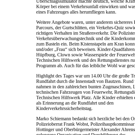
Überschlagssimulator machte deutlich, welche Kräft
Körper bei einem Verkehrsunfall einwirken und was
eines Fahrzeuges alles herumfliegen kann.
Weitere Angebote waren, unter anderem sichereres
Parcours, der Gurtschlitten, ein Verkehrs-Quiz sow
richtigen Verhalten im Straßenverkehr. Die Poliziste
Verkehrsüberwachungstechnik und die Kinderkomm
zum Basteln ein. Beim Kistenstapeln am Kran kon
und/oder „Frau“ sich beweisen. Kinder-Quadfahren,
Hüpfburg, Clown sowie Wasserspiele der Feuerweh
Technischen Hilfswerk und des Rettungsdienstes ru
Programm ab. Auch für das leibliche Wohl war geso
Highlight des Tages war um 14.00 Uhr die große Tr
Rundfahrt durch die Innenstadt von Bautzen. Rund
nahmen in den zahlreichen bunten Zugmaschinen,
technischen Fahrzeugen von Feuerwehr, Rettungsd
Technischen Hilfswerk Platz. Alle Kinder erhielten
als Erinnerung an die Rundfahrt und den
Kinderverkehrssicherheitstag.
Marko Schiemann bedankt sich herzliche bei den O
Polizeioberrat Frank Wobst, Polizeihauptkommissar
Hottinger und Oberbürgermeister Alexander Ahrens 
gelungene Organisation und Durchführung des