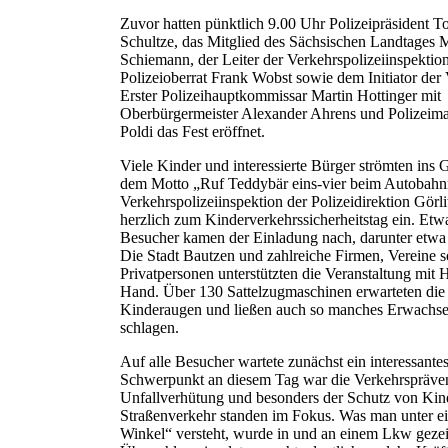
Zuvor hatten pünktlich 9.00 Uhr Polizeipräsident To
Schultze, das Mitglied des Sächsischen Landtages 
Schiemann, der Leiter der Verkehrspolizeiinspektio
Polizeioberrat Frank Wobst sowie dem Initiator der 
Erster Polizeihauptkommissar Martin Hottinger mit
Oberbürgermeister Alexander Ahrens und Polizeima
Poldi das Fest eröffnet.
Viele Kinder und interessierte Bürger strömten ins 
dem Motto „Ruf Teddybär eins-vier beim Autobahnr
Verkehrspolizeiinspektion der Polizeidirektion Görl
herzlich zum Kinderverkehrssicherheitstag ein. Etw
Besucher kamen der Einladung nach, darunter etwa
Die Stadt Bautzen und zahlreiche Firmen, Vereine s
Privatpersonen unterstützten die Veranstaltung mit 
Hand. Über 130 Sattelzugmaschinen erwarteten die
Kinderaugen und ließen auch so manches Erwachse
schlagen.
Auf alle Besucher wartete zunächst ein interessant
Schwerpunkt an diesem Tag war die Verkehrspräven
Unfallverhütung und besonders der Schutz von Kin
Straßenverkehr standen im Fokus. Was man unter e
Winkel“ versteht, wurde in und an einem Lkw gezei