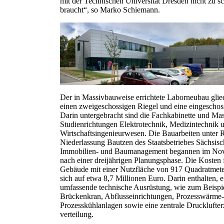
mit der Technischen Universität Dresden nicht zu s
braucht“, so Marko Schiemann.
Der in Massivbauweise errichtete Laborneubau glied
einen zweigeschossigen Riegel und eine eingeschoss
Darin untergebracht sind die Fachkabinette und Mas
Studienrichtungen Elektrotechnik, Medizintechnik 
Wirtschaftsingenieurwesen. Die Bauarbeiten unter R
Niederlassung Bautzen des Staatsbetriebes Sächsisc
Immobilien- und Baumanagement begannen im No
nach einer dreijährigen Planungsphase. Die Kosten 
Gebäude mit einer Nutzfläche von 917 Quadratmete
sich auf etwa 8,7 Millionen Euro. Darin enthalten, e
umfassende technische Ausrüstung, wie zum Beispie
Brückenkran, Abflusseinrichtungen, Prozesswärme
Prozesskühlanlagen sowie eine zentrale Drucklufte
verteilung.