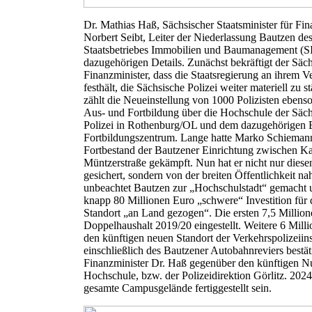
Dr. Mathias Haß, Sächsischer Staatsminister für Fi
Norbert Seibt, Leiter der Niederlassung Bautzen de
Staatsbetriebes Immobilien und Baumanagement (SIB
dazugehörigen Details. Zunächst bekräftigt der Säc
Finanzminister, dass die Staatsregierung an ihrem V
festhält, die Sächsische Polizei weiter materiell zu 
zählt die Neueinstellung von 1000 Polizisten ebenso
Aus- und Fortbildung über die Hochschule der Säc
Polizei in Rothenburg/OL und dem dazugehörigen 
Fortbildungszentrum. Lange hatte Marko Schieman
Fortbestand der Bautzener Einrichtung zwischen Ka
Müntzerstraße gekämpft. Nun hat er nicht nur diese
gesichert, sondern von der breiten Öffentlichkeit na
unbeachtet Bautzen zur „Hochschulstadt“ gemacht 
knapp 80 Millionen Euro „schwere“ Investition für 
Standort „an Land gezogen“. Die ersten 7,5 Million
Doppelhaushalt 2019/20 eingestellt. Weitere 6 Milli
den künftigen neuen Standort der Verkehrspolizeiin
einschließlich des Bautzener Autobahnreviers bestät
Finanzminister Dr. Haß gegenüber den künftigen Nu
Hochschule, bzw. der Polizeidirektion Görlitz. 2024 
gesamte Campusgelände fertiggestellt sein.